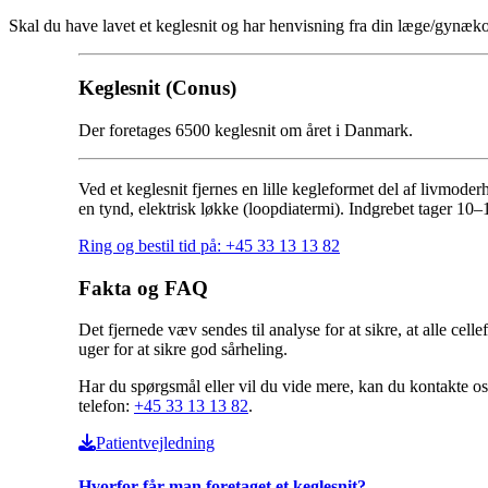
Skal du have lavet et keglesnit og har henvisning fra din læge/gynækolo
Keglesnit (Conus)
Der foretages 6500 keglesnit om året i Danmark.
Ved et keglesnit fjernes en lille kegleformet del af livmode
en tynd, elektrisk løkke (loopdiatermi). Indgrebet tager 10–
Ring og bestil tid på: +45 33 13 13 82
Fakta og FAQ
Det fjernede væv sendes til analyse for at sikre, at alle ce
uger for at sikre god sårheling.
Har du spørgsmål eller vil du vide mere, kan du kontakte os
telefon:
+45 33 13 13 82
.
Patientvejledning
Hvorfor får man foretaget et keglesnit?