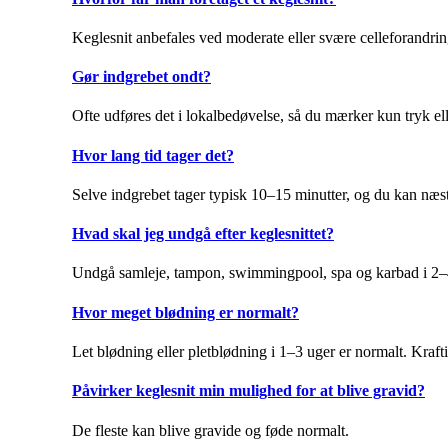
Keglesnit anbefales ved moderate eller svære celleforandring
Gør indgrebet ondt?
Ofte udføres det i lokalbedøvelse, så du mærker kun tryk el
Hvor lang tid tager det?
Selve indgrebet tager typisk 10–15 minutter, og du kan næste
Hvad skal jeg undgå efter keglesnittet?
Undgå samleje, tampon, swimmingpool, spa og karbad i 2–
Hvor meget blødning er normalt?
Let blødning eller pletblødning i 1–3 uger er normalt. Krafti
Påvirker keglesnit min mulighed for at blive gravid?
De fleste kan blive gravide og føde normalt.