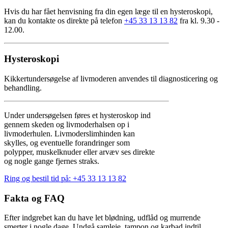
Hvis du har fået henvisning fra din egen læge til en hysteroskopi,
kan du kontakte os direkte på telefon
+45 33 13 13 82
fra kl. 9.30 -
12.00.
Hysteroskopi
Kikkertundersøgelse af livmoderen anvendes til diagnosticering og
behandling.
Under undersøgelsen føres et hysteroskop ind
gennem skeden og livmoderhalsen op i
livmoderhulen. Livmoderslimhinden kan
skylles, og eventuelle forandringer som
polypper, muskelknuder eller arvæv ses direkte
og nogle gange fjernes straks.
Ring og bestil tid på: +45 33 13 13 82
Fakta og FAQ
Efter indgrebet kan du have let blødning, udflåd og murrende
smerter i nogle dage. Undgå samleje, tampon og karbad indtil