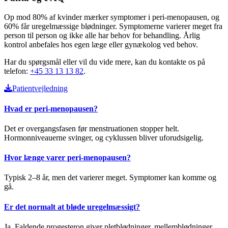
Op mod 80% af kvinder mærker symptomer i peri-menopausen, og
60% får uregelmæssige blødninger. Symptomerne varierer meget fra
person til person og ikke alle har behov for behandling. Årlig
kontrol anbefales hos egen læge eller gynækolog ved behov.
Har du spørgsmål eller vil du vide mere, kan du kontakte os på
telefon:
+45 33 13 13 82
.
Patientvejledning
Hvad er peri-menopausen?
Det er overgangsfasen før menstruationen stopper helt.
Hormonniveauerne svinger, og cyklussen bliver uforudsigelig.
Hvor længe varer peri-menopausen?
Typisk 2–8 år, men det varierer meget. Symptomer kan komme og
gå.
Er det normalt at bløde uregelmæssigt?
Ja. Faldende progesteron giver pletblødninger, mellemblødninger